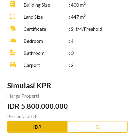
2
Building Size
: 400 m
2
Land Size
: 447 m
Certificate
: SHM/Freehold
Bedroom
: 4
Bathroom
: 3
Carport
: 2
Simulasi KPR
Harga Properti
IDR 5.800.000.000
Persentase DP
IDR
%