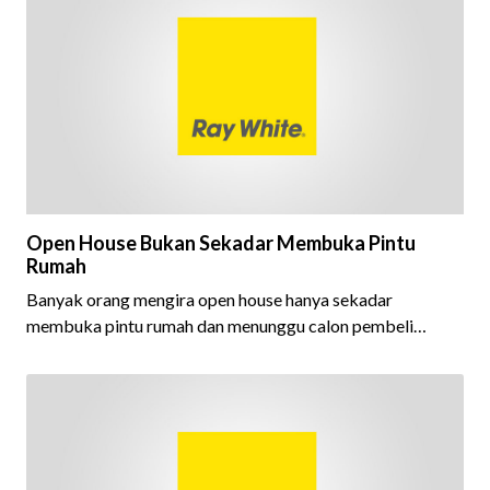
Open House Bukan Sekadar Membuka Pintu
Rumah
Banyak orang mengira open house hanya sekadar
membuka pintu rumah dan menunggu calon pembeli
datang. Padahal, di balik sebuah open house yang sukses,
terdapat persiapan, strategi, dan kerja sama tim yang
dirancang untuk menghadirkan pengalaman terbaik bagi
setiap pengunjung.Setiap detail memiliki peran penting.
Mulai dari memastikan kondisi properti tampil optimal,
menyusun alur kunjungan yang nyaman, menyiapkan materi