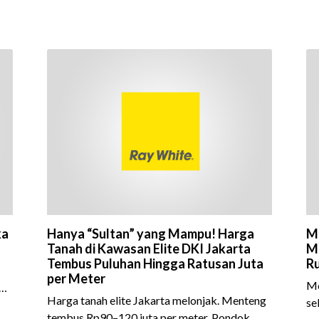
ka
Hanya “Sultan” yang Mampu! Harga
Me
Tanah di Kawasan Elite DKI Jakarta
M
Tembus Puluhan Hingga Ratusan Juta
R
per Meter
Me
gu
Harga tanah elite Jakarta melonjak. Menteng
se
tembus Rp90–120 juta per meter, Pondok