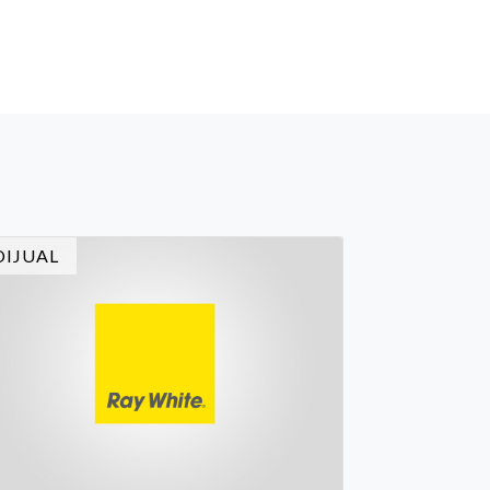
mbeli rumah, seiring pulihnya ekonomi
sional dan meningkatnya dukungan
mbiayaan dari perbankan.
DIJUAL