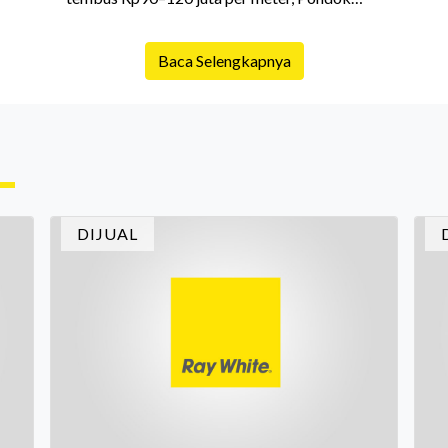
me
Indah di kisaran puluhan juta rupiah.
na
pe
Baca Selengkapnya
l
,
DIJUAL