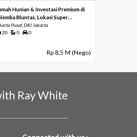
mah Hunian & Investasi Premium di
lemba Bluntas, Lokasi Super
rategis
karta Pusat, DKI Jakarta
20
0
0
Rp 8,5 M (Nego)
ith Ray White