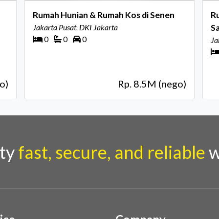
Rumah Hunian & Rumah Kos di Senen
Ru
Jakarta Pusat, DKI Jakarta
Sa
0
0
0
St
Ja
o)
Rp. 8.5M (nego)
rty
fast, secure, and reliable
w