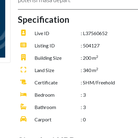
Specification
Live ID
: L37560652
Listing ID
: 504127
2
Building Size
: 200 m
2
Land Size
: 340 m
Certificate
: SHM/Freehold
Bedroom
: 3
Bathroom
: 3
Carport
: 0