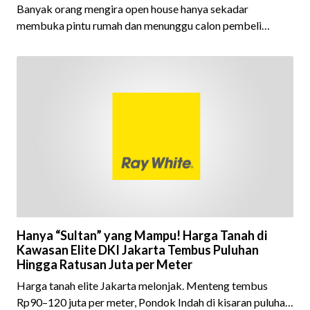
Banyak orang mengira open house hanya sekadar
membuka pintu rumah dan menunggu calon pembeli
datang. Padahal, di balik sebuah open house yang sukses,
terdapat persiapan, strategi, dan kerja sama tim yang
dirancang untuk menghadirkan pengalaman terbaik bagi
setiap pengunjung.Setiap detail memiliki peran penting.
Mulai dari memastikan kondisi properti tampil optimal,
menyusun alur kunjungan yang nyaman, menyiapkan materi
informasi yang lengkap, hin
Hanya “Sultan” yang Mampu! Harga Tanah di
Kawasan Elite DKI Jakarta Tembus Puluhan
Hingga Ratusan Juta per Meter
Harga tanah elite Jakarta melonjak. Menteng tembus
Rp90–120 juta per meter, Pondok Indah di kisaran puluhan