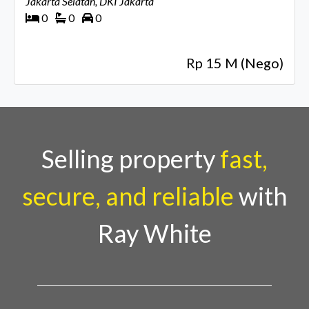
Jakarta Selatan, DKI Jakarta
0
0
0
Rp 15 M (Nego)
Selling property
fast,
secure, and reliable
with
Ray White