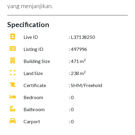
yang menjanjikan.
Specification
Live ID
: L37138250
Listing ID
: 497996
2
Building Size
: 471 m
2
Land Size
: 238 m
Certificate
: SHM/Freehold
Bedroom
: 0
Bathroom
: 0
Carport
: 0