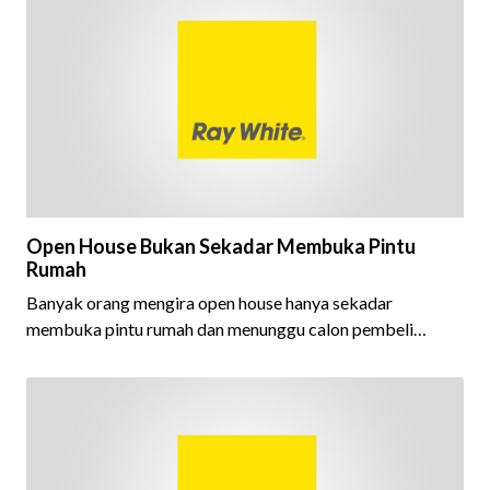
Open House Bukan Sekadar Membuka Pintu
Rumah
Banyak orang mengira open house hanya sekadar
membuka pintu rumah dan menunggu calon pembeli
datang. Padahal, di balik sebuah open house yang sukses,
terdapat persiapan, strategi, dan kerja sama tim yang
dirancang untuk menghadirkan pengalaman terbaik bagi
setiap pengunjung.Setiap detail memiliki peran penting.
Mulai dari memastikan kondisi properti tampil optimal,
menyusun alur kunjungan yang nyaman, menyiapkan materi