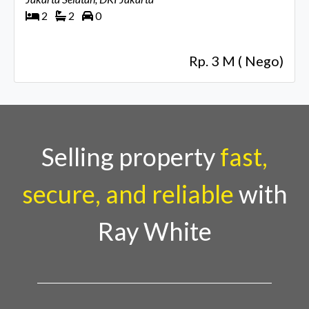
2
2
0
Rp. 3 M ( Nego)
Selling property
fast,
secure, and reliable
with
Ray White