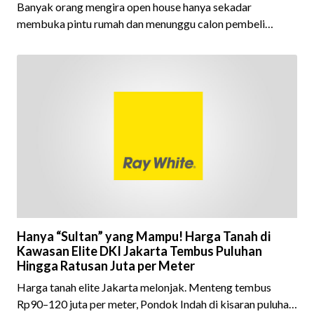
Banyak orang mengira open house hanya sekadar
membuka pintu rumah dan menunggu calon pembeli
datang. Padahal, di balik sebuah open house yang sukses,
terdapat persiapan, strategi, dan kerja sama tim yang
dirancang untuk menghadirkan pengalaman terbaik bagi
setiap pengunjung.Setiap detail memiliki peran penting.
Mulai dari memastikan kondisi properti tampil optimal,
menyusun alur kunjungan yang nyaman, menyiapkan materi
informasi yang lengkap, hin
Hanya “Sultan” yang Mampu! Harga Tanah di
Kawasan Elite DKI Jakarta Tembus Puluhan
Hingga Ratusan Juta per Meter
Harga tanah elite Jakarta melonjak. Menteng tembus
Rp90–120 juta per meter, Pondok Indah di kisaran puluhan