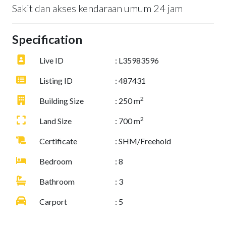
Sakit dan akses kendaraan umum 24 jam
Specification
Live ID
: L35983596
Listing ID
: 487431
2
Building Size
: 250 m
2
Land Size
: 700 m
Certificate
: SHM/Freehold
Bedroom
: 8
Bathroom
: 3
Carport
: 5