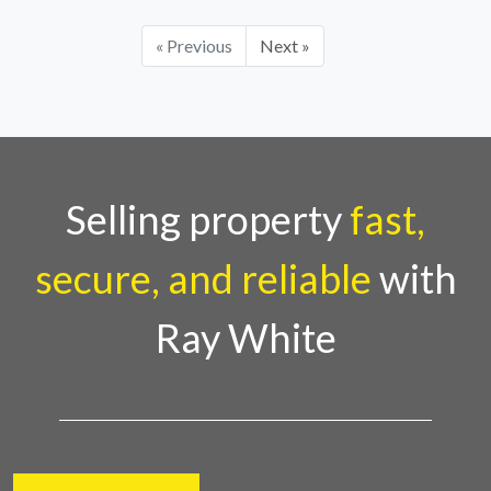
« Previous
Next »
Selling property
fast,
secure, and reliable
with
Ray White