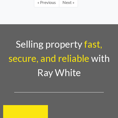
« Previous
Next »
Selling property
fast,
secure, and reliable
with
Ray White