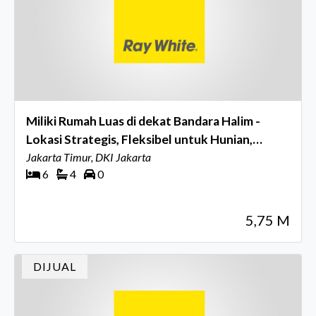
Miliki Rumah Luas di dekat Bandara Halim -
Lokasi Strategis, Fleksibel untuk Hunian,
Kantor atau Kos kosan
Jakarta Timur, DKI Jakarta
6
4
0
5,75 M
DIJUAL