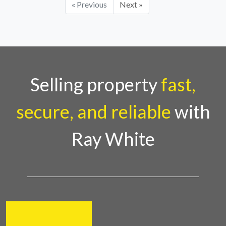
« Previous
Next »
Selling property
fast,
secure, and reliable
with
Ray White