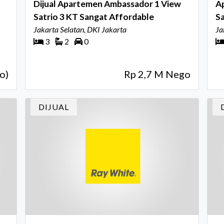
Dijual Apartemen Ambassador 1 View
Ap
Satrio 3 KT Sangat Affordable
Sa
Jakarta Selatan, DKI Jakarta
Ja
3
2
0
o)
Rp 2,7 M Nego
DIJUAL