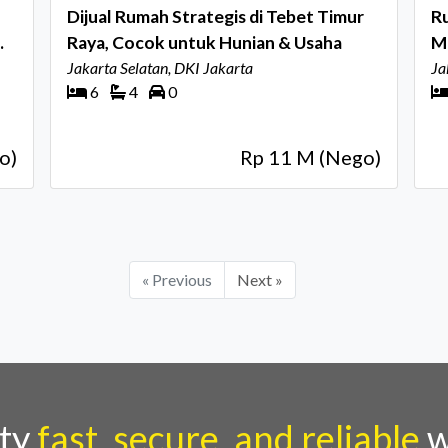
Dijual Rumah Strategis di Tebet Timur
Ru
Raya, Cocok untuk Hunian & Usaha
M
Jakarta Selatan, DKI Jakarta
Ja
6
4
0
o)
Rp 11 M (Nego)
« Previous
Next »
rty
fast, secure, and reliable
w