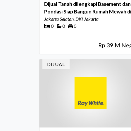
Dijual Tanah dilengkapi Basement dan
Pondasi Siap Bangun Rumah Mewah d
Mega Kuningan, Jakarta Selatan
Jakarta Selatan, DKI Jakarta
0
0
0
Rp 39 M Ne
DIJUAL