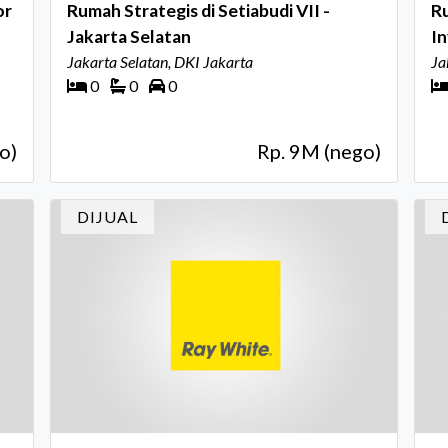
or
Rumah Strategis di Setiabudi VII -
R
Jakarta Selatan
In
Jakarta Selatan, DKI Jakarta
P
Ja
0
0
0
o)
Rp. 9M (nego)
DIJUAL