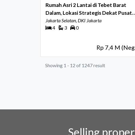
Rumah Asri 2 Lantai di Tebet Barat
Dalam, Lokasi Strategis Dekat Pusat
Bisnis
Jakarta Selatan, DKI Jakarta
4
3
0
Rp 7,4 M (Neg
Showing 1 - 12 of 1247 result
Selling prope