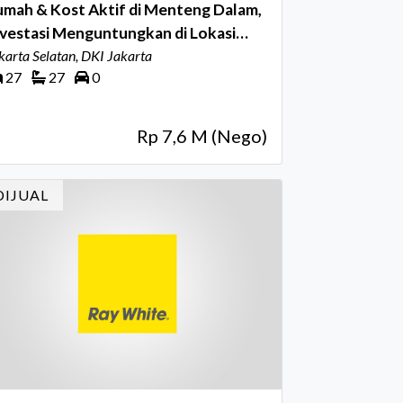
umah & Kost Aktif di Menteng Dalam,
vestasi Menguntungkan di Lokasi
remium
karta Selatan, DKI Jakarta
27
27
0
Rp 7,6 M (Nego)
DIJUAL