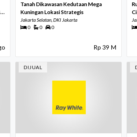
Tanah Dikawasan Kedutaan Mega
Ru
i
Kuningan Lokasi Strategis
Ci
Jakarta Selatan, DKI Jakarta
Ja
0
0
0
go
Rp 39 M
DIJUAL