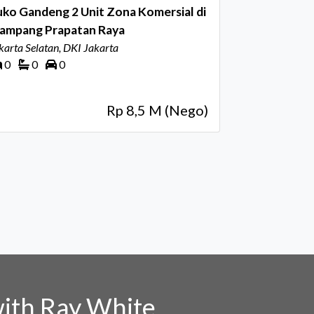
ko Gandeng 2 Unit Zona Komersial di
ampang Prapatan Raya
karta Selatan, DKI Jakarta
0
0
0
Rp 8,5 M (Nego)
ith Ray White